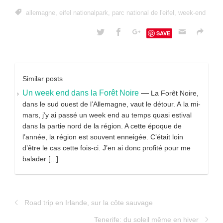
allemagne
,
eifel nationalpark
,
parc national de l'eifel
,
week-end
SAVE
Similar posts
Un week end dans la Forêt Noire
—
La Forêt Noire,
dans le sud ouest de l’Allemagne, vaut le détour. A la mi-
mars, j’y ai passé un week end au temps quasi estival
dans la partie nord de la région. A cette époque de
l’année, la région est souvent enneigée. C’était loin
d’être le cas cette fois-ci. J’en ai donc profité pour me
balader [...]
Road trip en Irlande, sur la côte sauvage
Tenerife: du soleil même en hiver