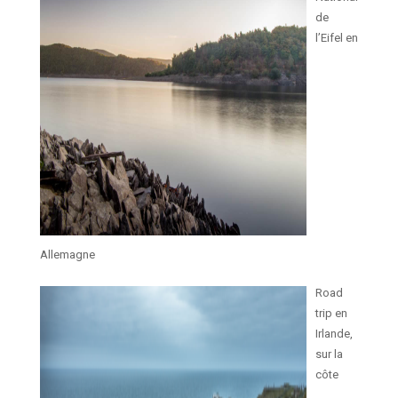
de
l’Eifel en
Allemagne
Road
trip en
Irlande,
sur la
côte